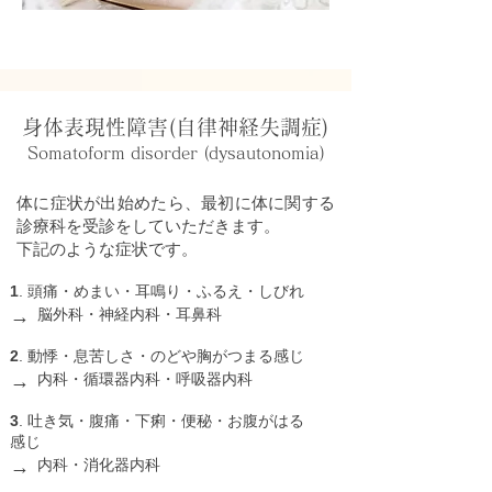
身体表現性障害(自律神経失調症)
Somatoform disorder (dysautonomia)
体に症状が出始めたら、最初に体に関する
診療科を受診をしていただきます。
下記のような症状です。
1
. 頭痛・めまい・耳鳴り・ふるえ・しびれ
→
脳外科・神経内科・耳鼻科
2
. 動悸・息苦しさ・のどや胸がつまる感じ
→
内科・循環器内科・呼吸器内科
3
. 吐き気・腹痛・下痢・便秘・お腹がはる
感じ
→
内科・消化器内科