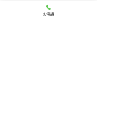
お電話
強迫性障害
Obsessive-compulsive
disorder
不安な考えが頭に浮かび手を洗ったり、それ
を防ぐために何度も確認して、家族に同じこ
とを強要する人、質問に対する正しい答えが
得られないと腹を立てる人もいます。