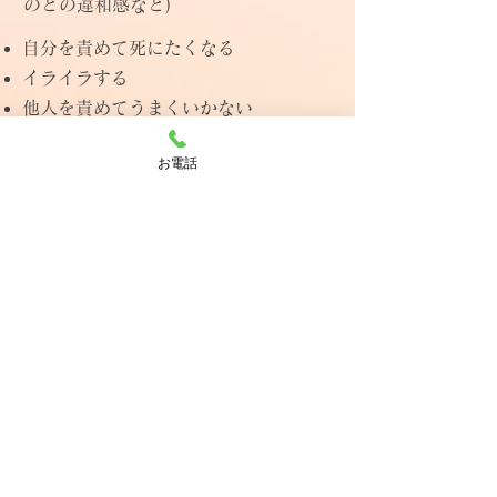
のどの違和感など)
自分を責めて死にたくなる
イライラする
他人を責めてうまくいかない
楽しめない。人と会いたくない
お電話
緊張する
乗り物や高速に乗れない
なにかと不安になる
嫌なことばかり考えてしまう
確認や手洗いなど同じことを繰り返す
見られている気がする
他にもいくつか症状はありますが、
「自然に良くなるのかな」と頑張って
いるのにうまくいかない場合は、病気
や心因性疾患を疑う勇気が必要です。
精神科の医者の訪問。試してみること