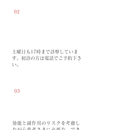
02
土曜日も診
察
土曜日も17時まで診察していま
す。初診の方は電話でご予約下さ
い。
03
できる限り抑えた
薬物療法
効能と副作用のリスクを考慮し
ながら患者さまに必要な、でき